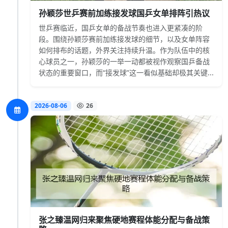
孙颖莎世乒赛前加练接发球国乒女单排阵引热议
世乒赛临近，国乒女单的备战节奏也进入更紧凑的阶
段。围绕孙颖莎赛前加练接发球的细节，以及女单阵容
如何排布的话题，外界关注持续升温。作为队伍中的核
心球员之一，孙颖莎的一举一动都被视作观察国乒备战
状态的重要窗口，而“接发球”这一看似基础却极其关键...
2026-08-06
26
张之臻温网归来聚焦硬地赛程体能分配与备战策