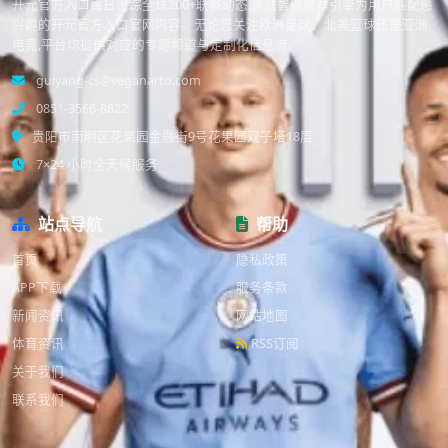
开元官方入口每日追踪全球200+联赛动态,通过智能推荐引擎为用户匹配感
兴趣的开元官方入口官网内容。无论您关注欧洲足球、北美篮球还是亚洲
电竞,平台均提供对应的专题频道与定制化信息流。
guiyang-cs@veganarto.com
0851-3566-8822
贵阳市南明区花果园金融街9号花果园双子塔18层
7×24 小时全天候服务
站点导航
帮助
首页
隐私政策
APP下载
服务条款
新闻资讯
网站地图
体育资讯
RSS订阅
关于我们
联系我们