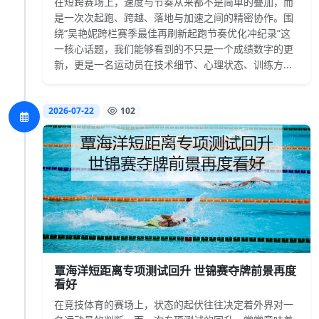
在短跨赛场上，速度与节奏从来都不是简单的叠加，而
是一次次起跑、跨越、落地与加速之间的精密协作。围
绕“吴艳妮跨栏赛季最佳再刷新起跑节奏优化冲纪录”这
一核心话题，我们能够看到的不只是一个成绩数字的更
新，更是一名运动员在技术细节、心理状态、训练方...
2026-07-22
102
覃海洋短距离专项测试回升 世锦赛夺牌前景再度
看好
在竞技体育的赛场上，状态的起伏往往决定着外界对一