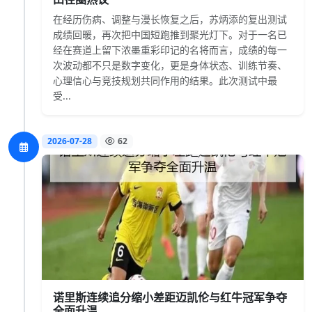
在经历伤病、调整与漫长恢复之后，苏炳添的复出测试
成绩回暖，再次把中国短跑推到聚光灯下。对于一名已
经在赛道上留下浓墨重彩印记的名将而言，成绩的每一
次波动都不只是数字变化，更是身体状态、训练节奏、
心理信心与竞技规划共同作用的结果。此次测试中最
受...
2026-07-28
62
诺里斯连续追分缩小差距迈凯伦与红牛冠军争夺
全面升温