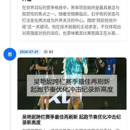
在世界羽坛的竞争格局中，男单项目始终是最具悬念与
观赏性的焦点之一。随着世锦赛临近，石宇奇的状态与
打法变化再次成为外界关注的中心。围绕“网前抢攻升
级”这一关键词，他在技术层面的主动求变，不仅体现出
对高强度对抗的适应，也意味着其比赛思路正在从稳...
2026-07-25
83
吴艳妮跨栏赛季最佳再刷新 起跑节奏优化冲击纪
录新高度