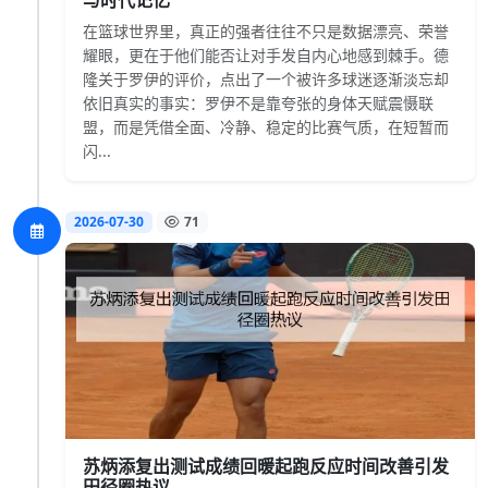
与时代记忆
在篮球世界里，真正的强者往往不只是数据漂亮、荣誉
耀眼，更在于他们能否让对手发自内心地感到棘手。德
隆关于罗伊的评价，点出了一个被许多球迷逐渐淡忘却
依旧真实的事实：罗伊不是靠夸张的身体天赋震慑联
盟，而是凭借全面、冷静、稳定的比赛气质，在短暂而
闪...
2026-07-30
71
苏炳添复出测试成绩回暖起跑反应时间改善引发
田径圈热议