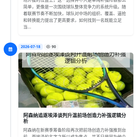
简单，更像是一次围绕球队整体竞争力的系统升级。随
着联赛节奏不断加快，球队对中场的组织、覆盖、逼抢
和转换能力提出了更高要求，如何找到一名既能立足
当...
2026-07-18
90
阿森纳追逐埃泽谈判升温前场创造力补强逻辑分
析
阿森纳在新赛季筹备阶段再次把前场创造力补强推到台
前，而埃泽的名字之所以成为焦点，并不只是因为他个