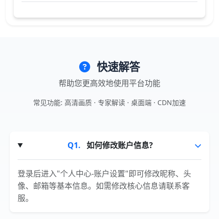
快速解答
帮助您更高效地使用平台功能
常见功能: 高清画质 · 专家解读 · 桌面端 · CDN加速
Q1.
如何修改账户信息?
登录后进入"个人中心-账户设置"即可修改昵称、头
像、邮箱等基本信息。如需修改核心信息请联系客
服。