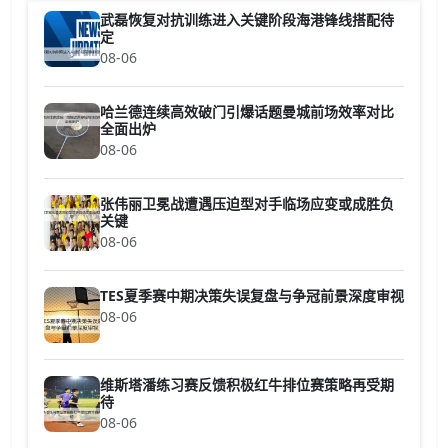
武磊恢复对抗训练进入关键阶段海港锋线搭配待
定
08-06
哈兰德连续高效破门引爆话题曼城前场效率对比
全面出炉
08-06
张伟丽卫冕战遭遇压迫型对手临场应变或成胜负
关键
08-06
TES夏季赛中期决策失误复盘与争冠前景深度审视
08-06
维斯塔潘练习赛反馈积极红牛排位赛策略再受期
待
08-06