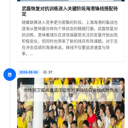
武磊恢复对抗训练进入关键阶段海港锋线搭配待
定
随着联赛进入竞争更为密集的阶段，上海海港的备战也
逐渐从整体磨合转向个体状态的精细打磨。武磊恢复对
抗训练，意味着球队在进攻端最受关注的变量开始出现
积极变化，但同时也带来了新的排兵布阵课题。对于志
在冲击佳绩的海港来说，锋线不仅要追求速度与效
率，...
2026-08-06
37