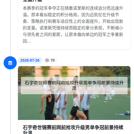
本赛季的冠军争夺正在随着诺里斯的连续追分而迅速升
温。原本看似稳定的积分格局，因为迈凯伦在升级节
奏、策略执行和赛车适应性上的全面提升，开始出现新
的变量。诺里斯凭借持续而稳定的拿分表现，不断缩小
与领先者之间的差距，让原本偏向单边的冠军之争重新
回...
2026-07-26
70
石宇奇世锦赛前网前抢攻升级男单争冠前景持续
升温