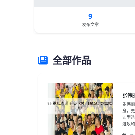
9
发布文章
全部作品
张伟
张伟丽
身，更
迫型选
进攻和