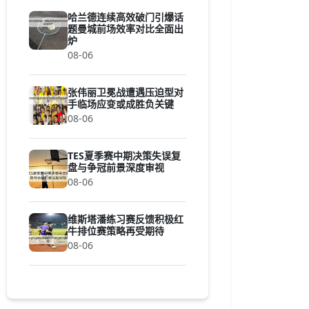
哈兰德连续高效破门引爆话
题曼城前场效率对比全面出
炉
08-06
张伟丽卫冕战遭遇压迫型对
手临场应变或成胜负关键
08-06
TES夏季赛中期决策失误复
盘与争冠前景深度审视
08-06
维斯塔潘练习赛反馈积极红
牛排位赛策略再受期待
08-06