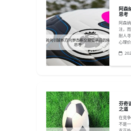
阿森
思考
阿森纳
注，而
耐人寻
心理价
202
芬奇
之道
在竞争
不是一
支正处