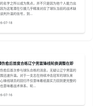
的名字之所以成为焦点，并不只是因为他个人能力出
因为这笔潜在引援几乎精准对应了球队当前的战术缺
谈判升温的信号，到...
6-07-18
麟伤愈后首度合练辽宁男篮锋线轮换调整在即
伤愈后首次参与球队合练的消息，无疑让辽宁男篮的
围迅速升温。对于一支志在持续冲击冠军的球队来
心锋线球员的回归不仅意味着纸面实力回到更完整的
也意味着战术体系、轮...
6-07-16