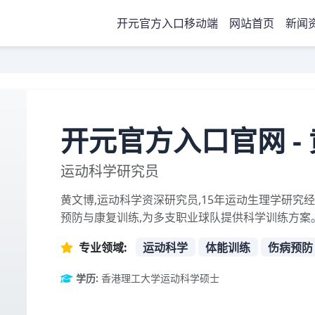
开元官方入口移动端
网站首页
新闻
开元官方入口官网 -
运动科学研究员
黄文博,运动科学资深研究员,15年运动生理学研
预防与康复训练,为多支职业球队提供科学训练方案
专业领域:
运动科学
体能训练
伤病预防
学历:
香港理工大学运动科学硕士