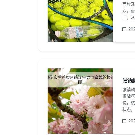
而埃泽
众，更
口。从
202
张镇
张镇麟
备战氛
说，核
状态，
202